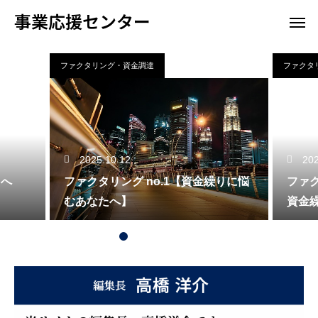
事業応援センター
ファクタリング・資金調達
ファクタ
2025.10.12
202
へ
ファクタリング no.1【資金繰りに悩
ファク
むあなたへ】
資金